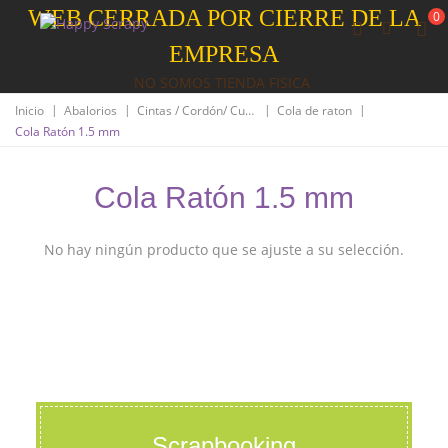
WEB CERRADA POR CIERRE DE LA
0
EMPRESA
NO SOMOS TIENDA FISICA
|
|
|
|
Inicio
Abalorios
Cintas / Cordón/ Cuero
Cola de raton
Cola Ratón 1.5 mm
Cola Ratón 1.5 mm
No hay ningún producto que se ajuste a su selección.
Scrapbooking