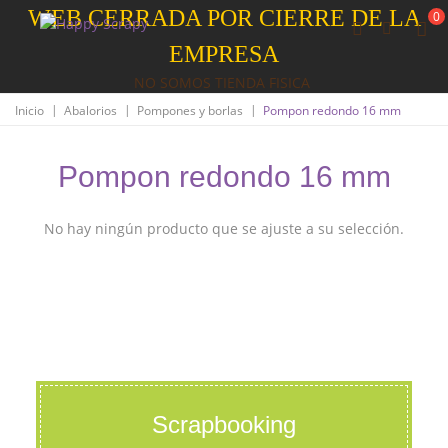
WEB CERRADA POR CIERRE DE LA
0
EMPRESA
NO SOMOS TIENDA FISICA
|
|
|
Inicio
Abalorios
Pompones y borlas
Pompon redondo 16 mm
Pompon redondo 16 mm
No hay ningún producto que se ajuste a su selección.
Scrapbooking