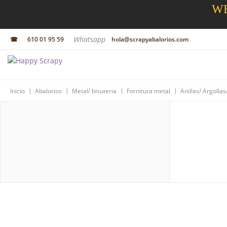
WE
Whatsapp
☎
610 01 95 59
hola@scrapyabalorios.com
|
|
|
|
Inicio
Abalorios
Metal/ bisuteria
Fornitura metal