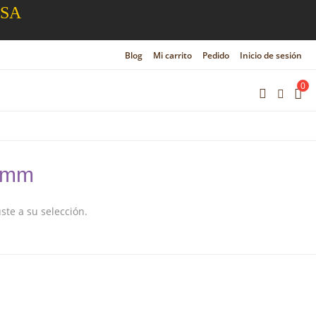
ESA
Blog
Mi carrito
Pedido
Inicio de sesión
0
 mm
te a su selección.