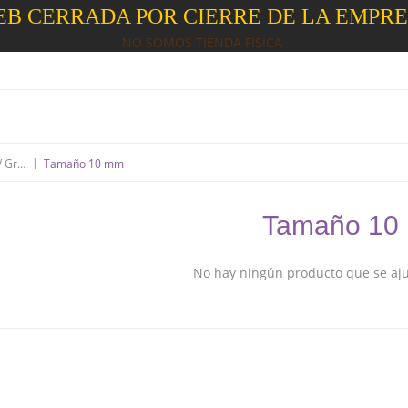
B CERRADA POR CIERRE DE LA EMPR
NO SOMOS TIENDA FISICA
|
Anillas/ Argollas/ Grapas
Tamaño 10 mm
Tamaño 10
No hay ningún producto que se ajus