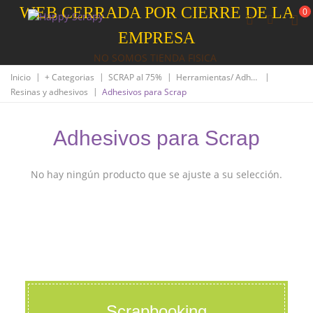
WEB CERRADA POR CIERRE DE LA
0
EMPRESA
NO SOMOS TIENDA FISICA
|
|
|
|
Inicio
+ Categorias
SCRAP al 75%
Herramientas/ Adhesivos/Resinas
|
Resinas y adhesivos
Adhesivos para Scrap
Adhesivos para Scrap
No hay ningún producto que se ajuste a su selección.
Scrapbooking