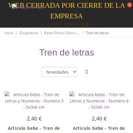
WEB CERRADA POR CIERRE DE LA
0
EMPRESA
NO SOMOS TIENDA FISICA
|
|
|
Inicio
Chupeteros
Raton Perez/ Deco infantil
Tren de letras
Tren de letras
2,40 €
2,40 €
Articulo bebe - Tren de
Articulo bebe - Tren de