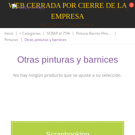
WEB CERRADA POR CIERRE DE LA
0
EMPRESA
NO SOMOS TIENDA FISICA
|
|
|
|
Inicio
+ Categorias
SCRAP al 75%
Pintura-Barniz-Pinceleria
|
Pinturas
Otras pinturas y barnices
Otras pinturas y barnices
No hay ningún producto que se ajuste a su selección.
Scrapbooking