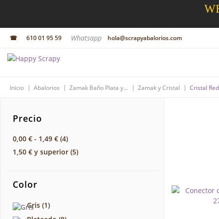
WE
Whatsapp
☎
610 01 95 59
hola@scrapyabalorios.com
|
|
|
|
Inicio
Abalorios
Zamak Baño Plata y Oro
Zamak y Cristal
Cristal R
Precio
0,00 €
-
1,49 €
(4)
1,50 €
y superior
(5)
Color
Gris
(1)