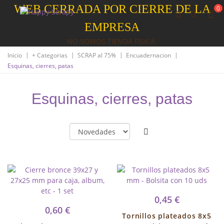
WEB CERRADA POR CIERRE DE LA
0
EMPRESA
NO SOMOS TIENDA FISICA
|
|
|
|
Inicio
+ Categorias
SCRAP al 75%
Encuadernacion
Esquinas, cierres, patas
Esquinas, cierres, patas
0,45 €
0,60 €
Tornillos plateados 8x5