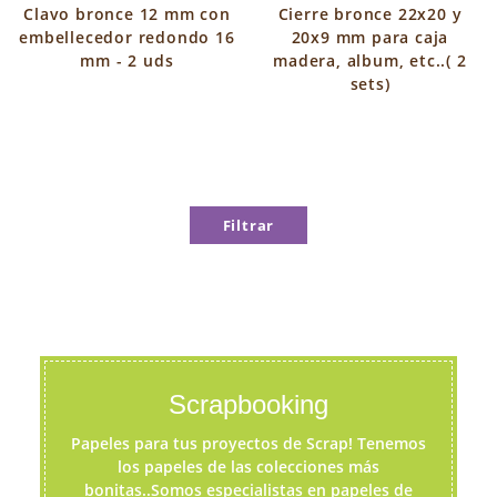
Clavo bronce 12 mm con
Cierre bronce 22x20 y
embellecedor redondo 16
20x9 mm para caja
mm - 2 uds
madera, album, etc..( 2
sets)
Filtrar
Scrapbooking
Papeles para tus proyectos de Scrap! Tenemos
los papeles de las colecciones más
bonitas..Somos especialistas en papeles de