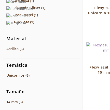
Oro Rosa
(1)
Plateado Glitter
(1)
Plexy tu
unicornio 1
Rosa Pastel
(1)
Turquesa
(1)
Material
Acrilico
(6)
Temática
Plexy azul 
10 mm 
Unicornios
(6)
Tamaño
14 mm
(6)