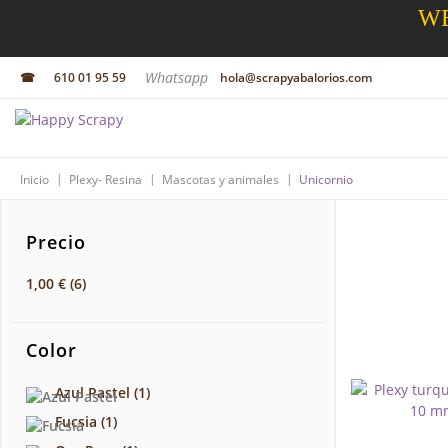
WE
Whatsapp
☎
610 01 95 59
hola@scrapyabalorios.com
|
|
|
Inicio
Plexy- Resina
Mascotas y animales
Unicornio
Precio
1,00 €
(6)
Color
Azul Pastel
(1)
Fucsia
(1)