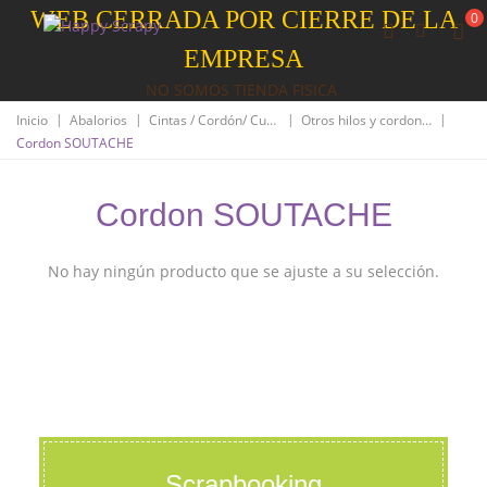
WEB CERRADA POR CIERRE DE LA
0
EMPRESA
NO SOMOS TIENDA FISICA
|
|
|
|
Inicio
Abalorios
Cintas / Cordón/ Cuero
Otros hilos y cordones
Cordon SOUTACHE
Cordon SOUTACHE
No hay ningún producto que se ajuste a su selección.
Scrapbooking