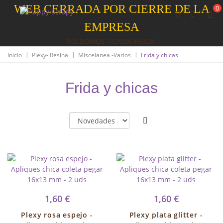
WEB CERRADA POR CIERRE DE LA
0
EMPRESA
NO SOMOS TIENDA FISICA
|
|
|
Inicio
Plexy- Resina
Miscelanea -Varios
Frida y chicas
Frida y chicas
1,60 €
1,60 €
Plexy rosa espejo -
Plexy plata glitter -