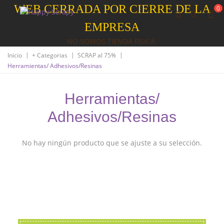
WEB CERRADA POR CIERRE DE LA
0
EMPRESA
NO SOMOS TIENDA FISICA
|
|
|
Inicio
+ Categorias
SCRAP al 75%
Herramientas/ Adhesivos/Resinas
Herramientas/
Adhesivos/Resinas
No hay ningún producto que se ajuste a su selección.