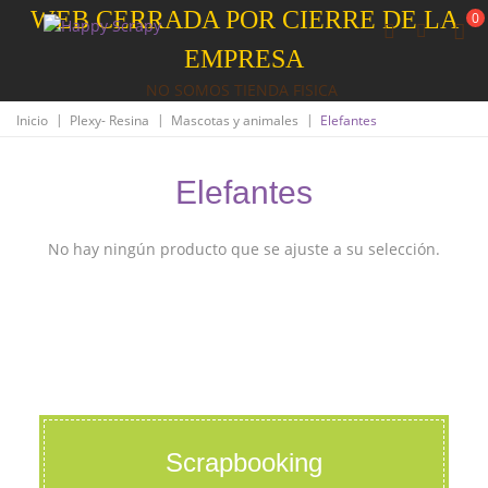
WEB CERRADA POR CIERRE DE LA
0
EMPRESA
NO SOMOS TIENDA FISICA
|
|
|
Inicio
Plexy- Resina
Mascotas y animales
Elefantes
Elefantes
No hay ningún producto que se ajuste a su selección.
Scrapbooking