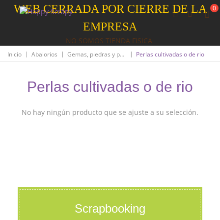
WEB CERRADA POR CIERRE DE LA
0
EMPRESA
NO SOMOS TIENDA FISICA
|
|
|
Inicio
Abalorios
Gemas, piedras y perlas
Perlas cultivadas o de rio
Perlas cultivadas o de rio
No hay ningún producto que se ajuste a su selección.
Scrapbooking