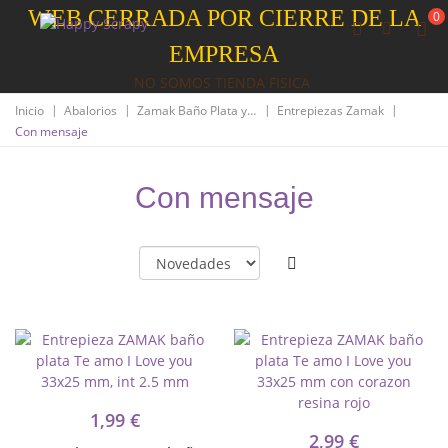
WEB CERRADA POR CIERRE DE LA
0
EMPRESA
NO SOMOS TIENDA FISICA
|
|
|
|
Inicio
Abalorios
Zamak Baño Plata y Oro
Entrepiezas Zamak
Con mensaje
Con mensaje
1,99 €
2,99 €