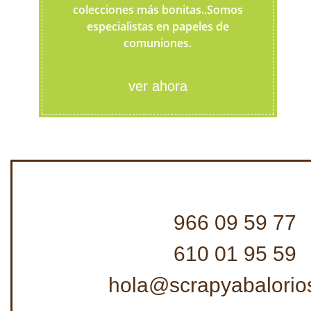
colecciones más bonitas..Somos
especialistas en papeles de
comuniones.
ver ahora
966 09 59 77
610 01 95 59
hola@scrapyabalorio