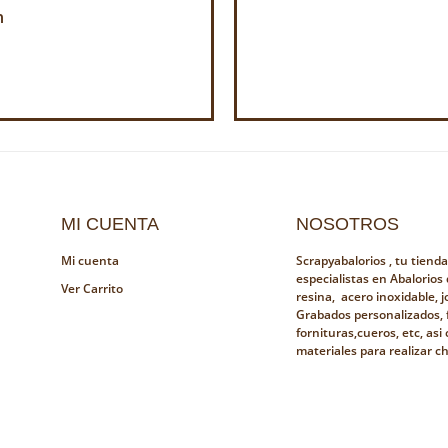
h
MI CUENTA
NOSOTROS
Mi cuenta
Scrapyabalorios , tu tiend
especialistas en Abalorios
Ver Carrito
resina, acero inoxidable, jo
Grabados personalizados, 
fornituras,cueros, etc, as
materiales para realizar c