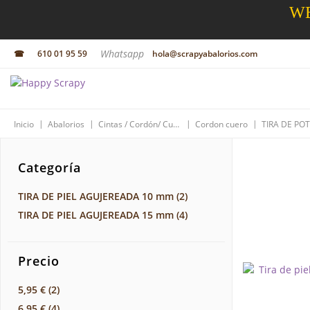
WE
Whatsapp
☎
610 01 95 59
hola@scrapyabalorios.com
|
|
|
|
Inicio
Abalorios
Cintas / Cordón/ Cuero
Cordon cuero
TIRA DE PO
Categoría
TIRA DE PIEL AGUJEREADA 10 mm
(2)
TIRA DE PIEL AGUJEREADA 15 mm
(4)
Precio
5,95 €
(2)
6,95 €
(4)