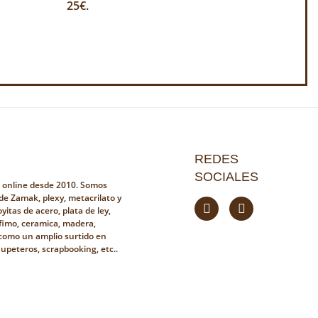
25€.
REDES
SOCIALES
a online desde 2010. Somos
 de Zamak, plexy, metacrilato y
yitas de acero, plata de ley,
fimo, ceramica, madera,
i como un amplio surtido en
hupeteros, scrapbooking, etc..