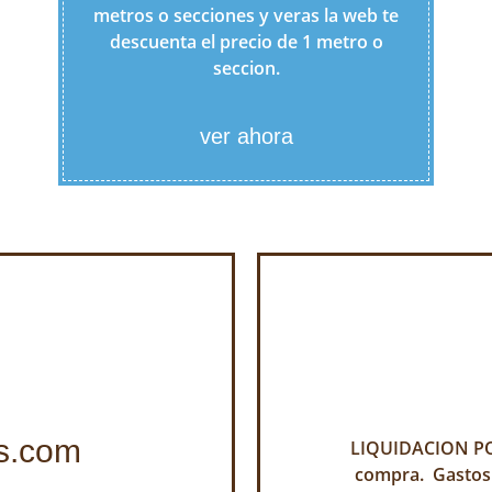
metros o secciones y veras la web te
descuenta el precio de 1 metro o
seccion.
ver ahora
s.com
LIQUIDACION POR
compra. Gastos