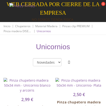
WEB CERRADA POR CIERRE DE LA
0
EMPRESA
NO SOMOS TIENDA FISICA
|
|
|
|
Inicio
Chupeteros
Material Madera
Pinzas clip PREMIUM
|
Pinza madera DISEÑO
Unicornios
Unicornios
2,50 €
2,99 €
Pinza chupetero madera