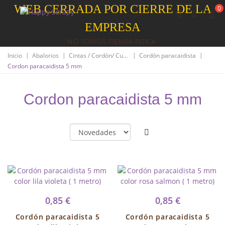
WEB CERRADA POR CIERRE DE LA
0
EMPRESA
NO SOMOS TIENDA FISICA
|
|
|
|
Inicio
Abalorios
Cintas / Cordón/ Cuero
Cordón paracaidista
Cordon paracaidista 5 mm
Cordon paracaidista 5 mm
0,85 €
0,85 €
Cordón paracaidista 5
Cordón paracaidista 5