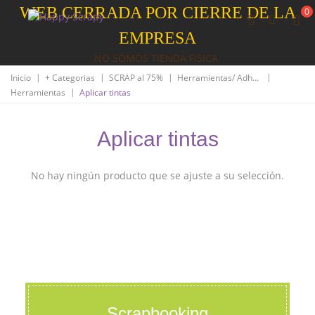
WEB CERRADA POR CIERRE DE LA
0
EMPRESA
NO SOMOS TIENDA FISICA
|
|
|
|
Inicio
+ Categorias
SCRAP al 75%
Herramientas/ Adhesivos/Resinas
|
Herramientas
Aplicar tintas
Aplicar tintas
No hay ningún producto que se ajuste a su selección.
Scrapbooking