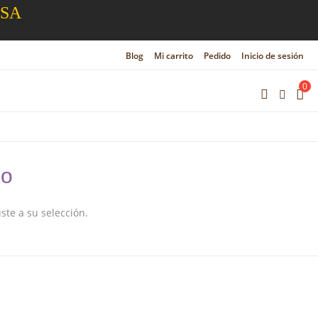
ESA
Blog
Mi carrito
Pedido
Inicio de sesión
0
ño
te a su selección.