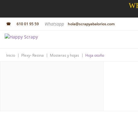
WE
Whatsapp
☎
610 01 95 59
hola@scrapyabalorios.com
|
|
|
Inicio
Plexy- Resina
Mosteras y hojas
Hoja otoño