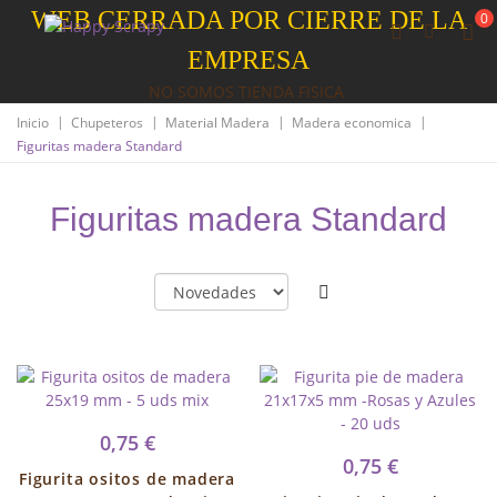
WEB CERRADA POR CIERRE DE LA
0
EMPRESA
NO SOMOS TIENDA FISICA
|
|
|
|
Inicio
Chupeteros
Material Madera
Madera economica
Figuritas madera Standard
Figuritas madera Standard
0,75 €
0,75 €
Figurita ositos de madera