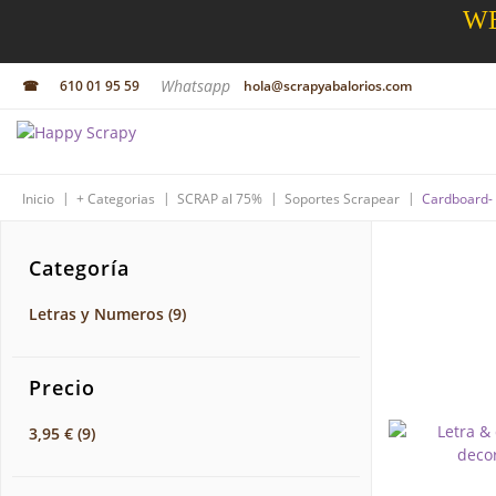
WE
Whatsapp
☎
610 01 95 59
hola@scrapyabalorios.com
|
|
|
|
Inicio
+ Categorias
SCRAP al 75%
Soportes Scrapear
Cardboard- 
Categoría
Letras y Numeros
(9)
Precio
3,95 €
(9)