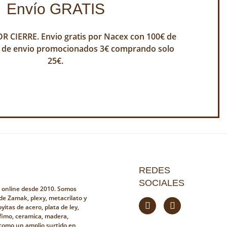
Envío GRATIS
 CIERRE. Envio gratis por Nacex con 100€ de
 de envio promocionados 3€ comprando solo
25€.
REDES
SOCIALES
a online desde 2010. Somos
 de Zamak, plexy, metacrilato y
yitas de acero, plata de ley,
fimo, ceramica, madera,
i como un amplio surtido en