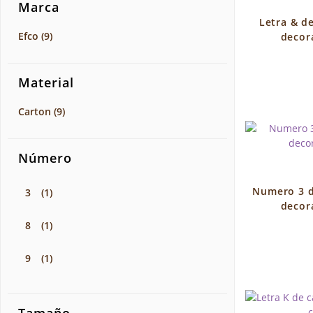
Marca
Letra & d
Efco
(9)
decor
Material
Carton
(9)
Número
Numero 3 d
3
(1)
decor
8
(1)
9
(1)