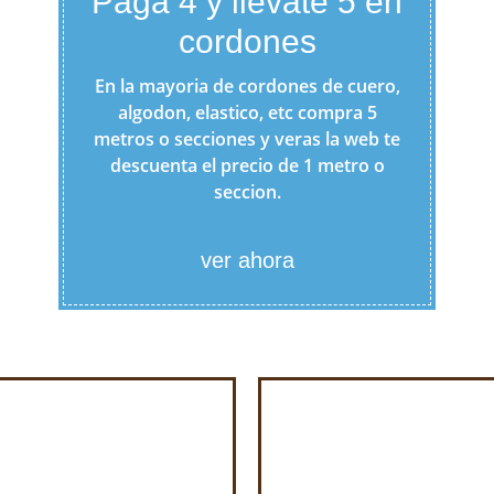
Paga 4 y llevate 5 en
cordones
En la mayoria de cordones de cuero,
algodon, elastico, etc compra 5
metros o secciones y veras la web te
descuenta el precio de 1 metro o
seccion.
ver ahora