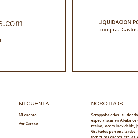
s.com
LIQUIDACION POR
compra. Gastos
h
MI CUENTA
NOSOTROS
Mi cuenta
Scrapyabalorios , tu tiend
especialistas en Abalorios
Ver Carrito
resina, acero inoxidable, jo
Grabados personalizados, 
fornituras,cueros, etc, as