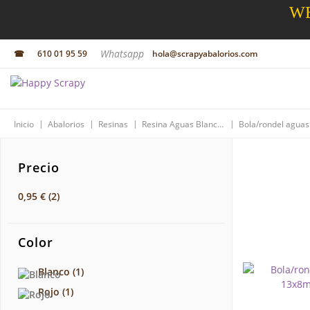
WE
Whatsapp
☎
610 01 95 59
hola@scrapyabalorios.com
|
|
|
|
Inicio
Abalorios
Resinas
Resina Aguas Blancas
Precio
0,95 €
(2)
Color
Blanco
(1)
Rojo
(1)