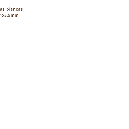
uas blancas
ro5,5mm