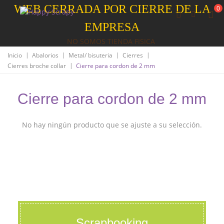
WEB CERRADA POR CIERRE DE LA
0
EMPRESA
NO SOMOS TIENDA FISICA
|
|
|
|
Inicio
Abalorios
Metal/ bisuteria
Cierres
|
Cierres broche collar
Cierre para cordon de 2 mm
Cierre para cordon de 2 mm
No hay ningún producto que se ajuste a su selección.
Scrapbooking