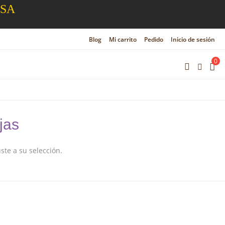
ESA
Blog
Mi carrito
Pedido
Inicio de sesión
0
jas
te a su selección.