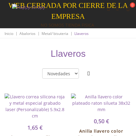
WEB CERRADA POR CIERRE DE LA
0
EMPRESA
NO SOMOS TIENDA FISICA
|
|
|
Inicio
Abalorios
Metal/ bisuteria
Llaveros
Llaveros
0,50 €
1,65 €
Anilla llavero color