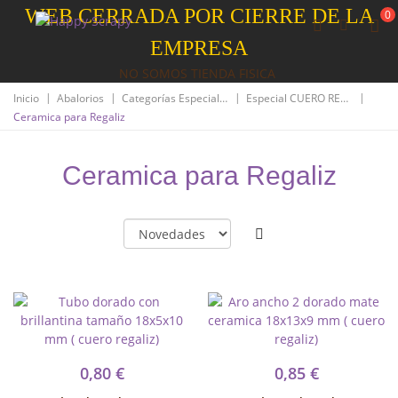
WEB CERRADA POR CIERRE DE LA
0
EMPRESA
NO SOMOS TIENDA FISICA
|
|
|
|
Inicio
Abalorios
Categorías Especiales
Especial CUERO REGALIZ
Ceramica para Regaliz
Ceramica para Regaliz
0,80 €
0,85 €