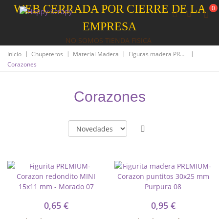
WEB CERRADA POR CIERRE DE LA
0
EMPRESA
NO SOMOS TIENDA FISICA
|
|
|
|
Inicio
Chupeteros
Material Madera
Figuras madera PREMIUM
Corazones
Corazones
0,65 €
0,95 €