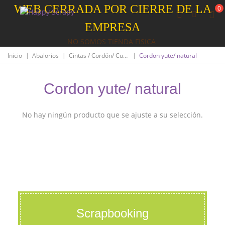
WEB CERRADA POR CIERRE DE LA
0
EMPRESA
NO SOMOS TIENDA FISICA
|
|
|
Inicio
Abalorios
Cintas / Cordón/ Cuero
Cordon yute/ natural
Cordon yute/ natural
No hay ningún producto que se ajuste a su selección.
Scrapbooking