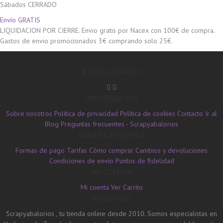
Sábados CERRADO
Envío GRATIS
LIQUIDACION POR CIERRE. Envio gratis por Nacex con 100€ de compra.
Gastos de envio promocionados 3€ comprando solo 25€.
REDES SOCIALES
INFORMACIÓN
Sobre nosotros
Política de privacidad
Política de cookies
Contacto
Ir al
Blog
Preguntas frecuentes - Scrapyabalorios
SOBRE LA COMPRA
Formas de pago
Tarifas
Cómo comprar
Cambios y devoluciones
Condiciones de envío
Puntos de fidelidad
MI CUENTA
Mi cuenta
Ver Carrito
NOSOTROS
Scrapyabalorios , tu tienda online desde 2010. Somos especialistas en