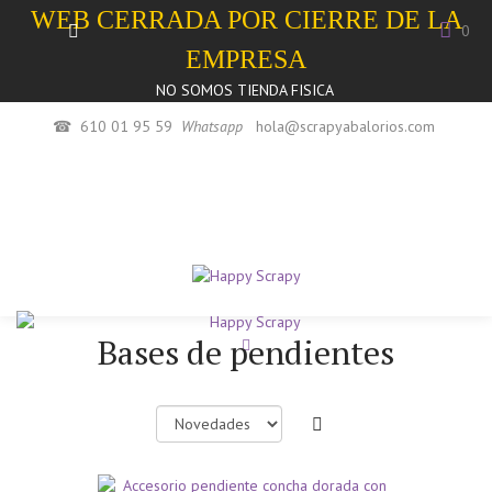
WEB CERRADA POR CIERRE DE LA
0
EMPRESA
NO SOMOS TIENDA FISICA
☎
610 01 95 59
Whatsapp
hola@scrapyabalorios.com
Bases de pendientes