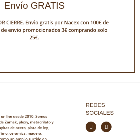
Envío GRATIS
 CIERRE. Envio gratis por Nacex con 100€ de
 de envio promocionados 3€ comprando solo
25€.
REDES
SOCIALES
a online desde 2010. Somos
 de Zamak, plexy, metacrilato y
yitas de acero, plata de ley,
fimo, ceramica, madera,
i como un amplio surtido en