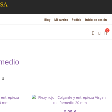
ESA
Blog
Mi carrito
Pedido
Inicio de sesión
0
emedio
0,95 €