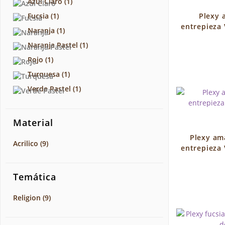
Azul Claro
(1)
Fucsia
(1)
Plexy 
entrepieza
Naranja
(1)
Naranja Pastel
(1)
Rojo
(1)
Turquesa
(1)
Verde Pastel
(1)
Material
Plexy ama
Acrilico
(9)
entrepieza
Temática
Religion
(9)