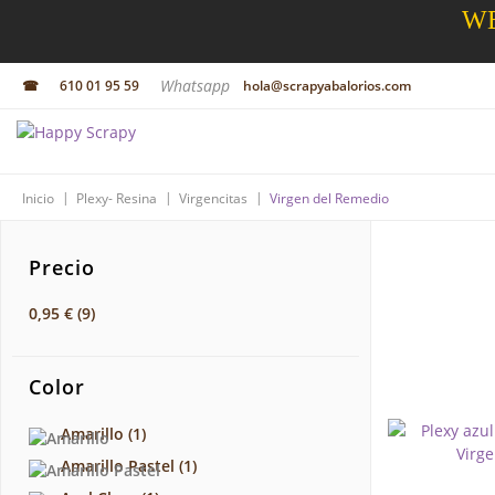
WE
Whatsapp
☎
610 01 95 59
hola@scrapyabalorios.com
|
|
|
Inicio
Plexy- Resina
Virgencitas
Virgen del Remedio
Precio
0,95 €
(9)
Color
Amarillo
(1)
Amarillo Pastel
(1)