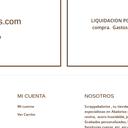
s.com
LIQUIDACION POR
compra. Gastos
h
MI CUENTA
NOSOTROS
Mi cuenta
Scrapyabalorios , tu tiend
especialistas en Abalorios
Ver Carrito
resina, acero inoxidable, jo
Grabados personalizados, 
fornituras,cueros, etc, as