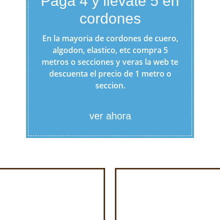
Paga 4 y llevate 5 en
cordones
En la mayoria de cordones de cuero,
algodon, elastico, etc compra 5
metros o secciones y veras la web te
descuenta el precio de 1 metro o
seccion.
ver ahora