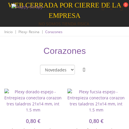
WEB CERRADA POR CIERRE DE LA
0
EMPRESA
NO SOMOS TIENDA FISICA
|
|
Inicio
Plexy- Resina
Corazones
Corazones
0,80 €
0,80 €