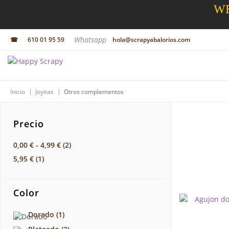
WE
Whatsapp
☎
610 01 95 59
hola@scrapyabalorios.com
|
|
Inicio
Joyitas
Otros complementos
Precio
0,00 €
-
4,99 €
(2)
5,95 €
(1)
Color
Dorado
(1)