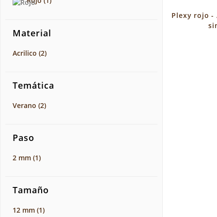
Rojo
(1)
Plexy rojo -
si
Material
Acrilico
(2)
Temática
Verano
(2)
Paso
2 mm
(1)
Tamaño
12 mm
(1)