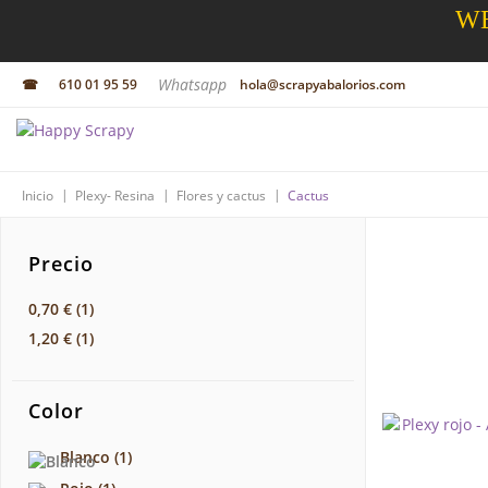
WE
Whatsapp
☎
610 01 95 59
hola@scrapyabalorios.com
|
|
|
Inicio
Plexy- Resina
Flores y cactus
Cactus
Precio
0,70 €
(1)
1,20 €
(1)
Color
Blanco
(1)