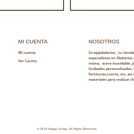
MI CUENTA
NOSOTROS
Mi cuenta
Scrapyabalorios , tu tiend
especialistas en Abalorios
Ver Carrito
resina, acero inoxidable, jo
Grabados personalizados, 
fornituras,cueros, etc, as
materiales para realizar c
© 2018 Happy Scrapy. All Rights Reserved.