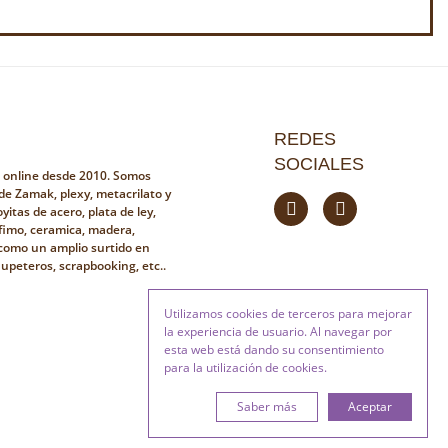
REDES
SOCIALES
a online desde 2010. Somos
 de Zamak, plexy, metacrilato y
yitas de acero, plata de ley,
fimo, ceramica, madera,
i como un amplio surtido en
hupeteros, scrapbooking, etc..
Utilizamos cookies de terceros para mejorar
la experiencia de usuario. Al navegar por
esta web está dando su consentimiento
para la utilización de cookies.
Saber más
Aceptar