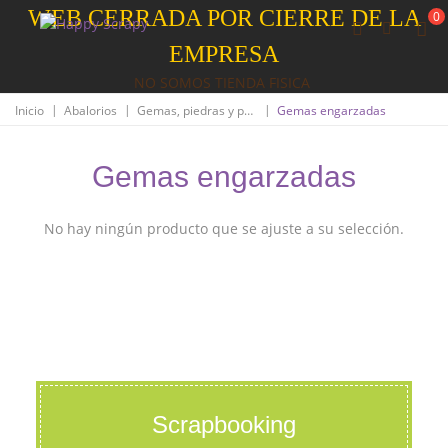
WEB CERRADA POR CIERRE DE LA
0
EMPRESA
NO SOMOS TIENDA FISICA
|
|
|
Inicio
Abalorios
Gemas, piedras y perlas
Gemas engarzadas
Gemas engarzadas
No hay ningún producto que se ajuste a su selección.
Scrapbooking