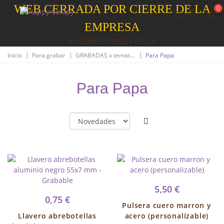
WEB CERRADA POR CIERRE DE LA
0
EMPRESA
NO SOMOS TIENDA FISICA
|
|
|
Inicio
Para grabar
GRABADAS x tematicas
Para Papa
Para Papa
5,50 €
0,75 €
Pulsera cuero marron y
Llavero abrebotellas
acero (personalizable)