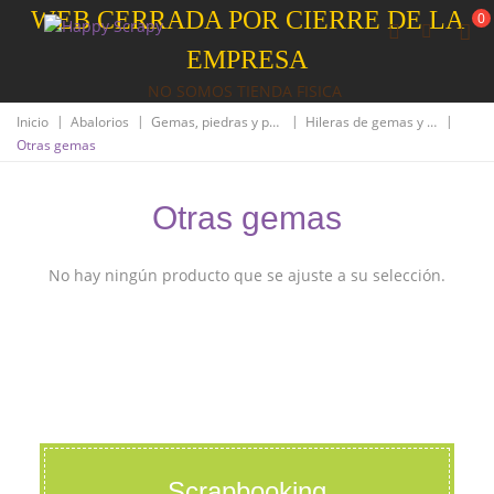
WEB CERRADA POR CIERRE DE LA
0
EMPRESA
NO SOMOS TIENDA FISICA
|
|
|
|
Inicio
Abalorios
Gemas, piedras y perlas
Hileras de gemas y piedras
Otras gemas
Otras gemas
No hay ningún producto que se ajuste a su selección.
Scrapbooking