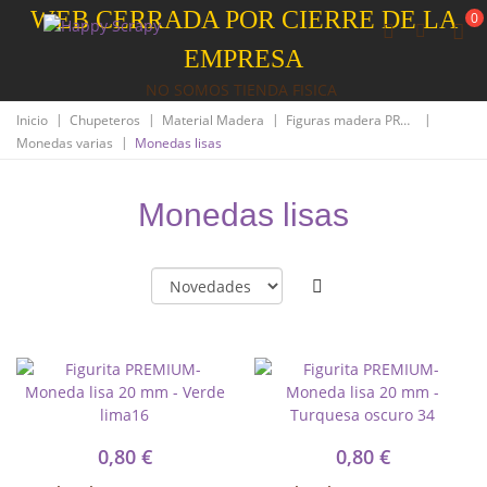
WEB CERRADA POR CIERRE DE LA
0
EMPRESA
NO SOMOS TIENDA FISICA
|
|
|
|
Inicio
Chupeteros
Material Madera
Figuras madera PREMIUM
|
Monedas varias
Monedas lisas
Monedas lisas
0,80 €
0,80 €