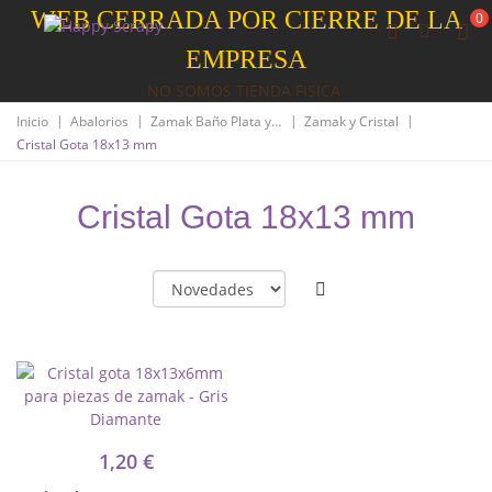
WEB CERRADA POR CIERRE DE LA
0
EMPRESA
NO SOMOS TIENDA FISICA
|
|
|
|
Inicio
Abalorios
Zamak Baño Plata y Oro
Zamak y Cristal
Cristal Gota 18x13 mm
Cristal Gota 18x13 mm
1,20 €