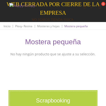
WEB CERRADA POR CIERRE DE LA
0
EMPRESA
NO SOMOS TIENDA FISICA
|
|
|
Inicio
Plexy- Resina
Mosteras y hojas
Mostera pequeña
Mostera pequeña
No hay ningún producto que se ajuste a su selección.
Scrapbooking