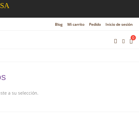
ESA
Blog
Mi carrito
Pedido
Inicio de sesión
0
os
te a su selección.