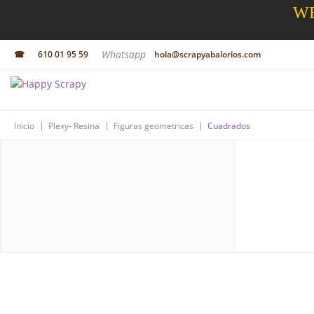
WE
Whatsapp
☎
610 01 95 59
hola@scrapyabalorios.com
|
|
|
Inicio
Plexy- Resina
Figuras geometricas
Cuadrados