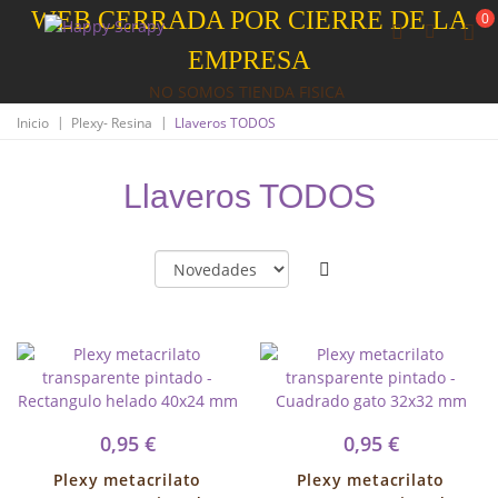
WEB CERRADA POR CIERRE DE LA
0
EMPRESA
NO SOMOS TIENDA FISICA
|
|
Inicio
Plexy- Resina
Llaveros TODOS
Llaveros TODOS
0,95 €
0,95 €
Plexy metacrilato
Plexy metacrilato