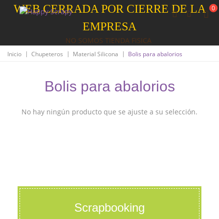
WEB CERRADA POR CIERRE DE LA
0
EMPRESA
NO SOMOS TIENDA FISICA
|
|
|
Inicio
Chupeteros
Material Silicona
Bolis para abalorios
Bolis para abalorios
No hay ningún producto que se ajuste a su selección.
Scrapbooking