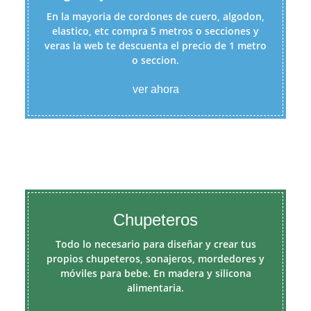
En la mayoria de cordones de cuero, algodon,
elastico, etc compra 5 metros o secciones y
veras la web te descuenta el precio de 1 metro
o seccion.
ver ahora
Chupeteros
Todo lo necesario para diseñar y crear tus
propios chupeteros, sonajeros, mordedores y
móviles para bebe. En madera y silicona
alimentaria.