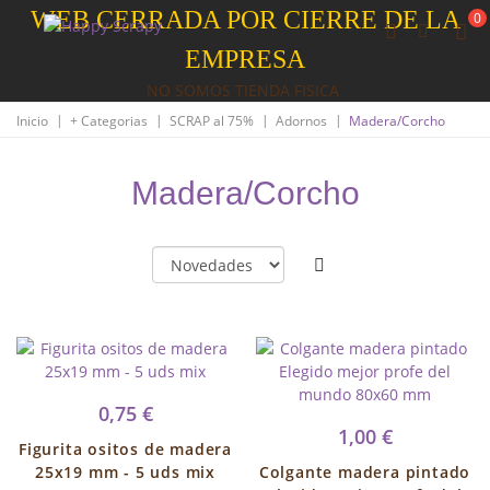
WEB CERRADA POR CIERRE DE LA
0
EMPRESA
NO SOMOS TIENDA FISICA
|
|
|
|
Inicio
+ Categorias
SCRAP al 75%
Adornos
Madera/Corcho
Madera/Corcho
0,75 €
1,00 €
Figurita ositos de madera
25x19 mm - 5 uds mix
Colgante madera pintado