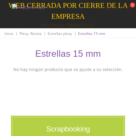
WEB CERRADA POR CIERRE DE LA
0
EMPRESA
NO SOMOS TIENDA FISICA
|
|
|
Inicio
Plexy- Resina
Estrellas plexy
Estrellas 15 mm
Estrellas 15 mm
No hay ningún producto que se ajuste a su selección.
Scrapbooking