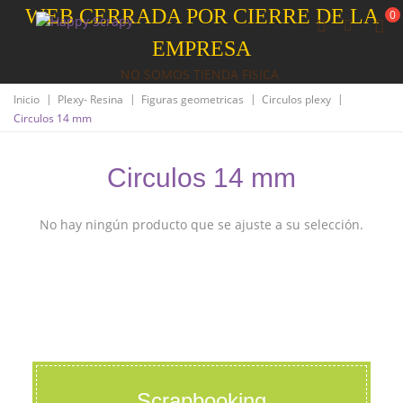
WEB CERRADA POR CIERRE DE LA
0
EMPRESA
NO SOMOS TIENDA FISICA
|
|
|
|
Inicio
Plexy- Resina
Figuras geometricas
Circulos plexy
Circulos 14 mm
Circulos 14 mm
No hay ningún producto que se ajuste a su selección.
Scrapbooking