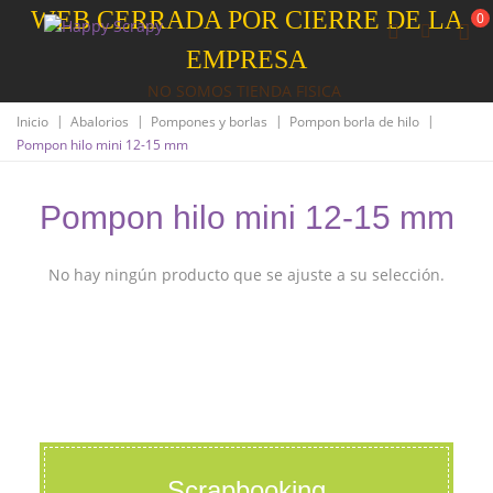
WEB CERRADA POR CIERRE DE LA
0
EMPRESA
NO SOMOS TIENDA FISICA
|
|
|
|
Inicio
Abalorios
Pompones y borlas
Pompon borla de hilo
Pompon hilo mini 12-15 mm
Pompon hilo mini 12-15 mm
No hay ningún producto que se ajuste a su selección.
Scrapbooking