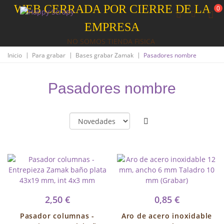
WEB CERRADA POR CIERRE DE LA
0
EMPRESA
NO SOMOS TIENDA FISICA
|
|
|
Inicio
Para grabar
Bases grabar Zamak
Pasadores nombre
Pasadores nombre
2,50 €
0,85 €
Pasador columnas -
Aro de acero inoxidable