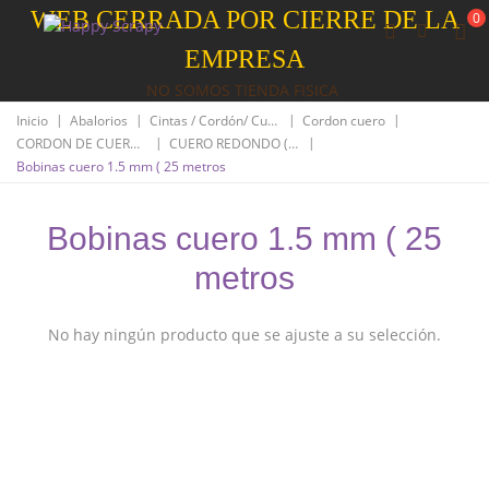
WEB CERRADA POR CIERRE DE LA
0
EMPRESA
NO SOMOS TIENDA FISICA
|
|
|
|
Inicio
Abalorios
Cintas / Cordón/ Cuero
Cordon cuero
|
|
CORDON DE CUERO REDONDO
CUERO REDONDO ( IMPORTACION)
Bobinas cuero 1.5 mm ( 25 metros
Bobinas cuero 1.5 mm ( 25
metros
No hay ningún producto que se ajuste a su selección.