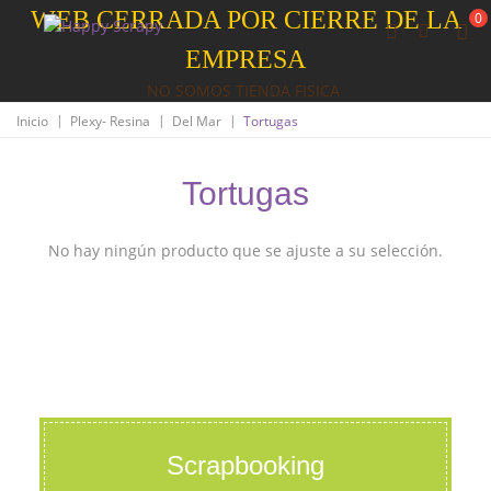
WEB CERRADA POR CIERRE DE LA
0
EMPRESA
NO SOMOS TIENDA FISICA
|
|
|
Inicio
Plexy- Resina
Del Mar
Tortugas
Tortugas
No hay ningún producto que se ajuste a su selección.
Scrapbooking